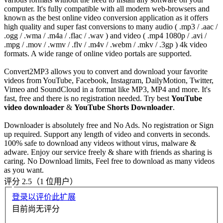
computer. It's fully compatible with all modern web-browsers and
known as the best online video conversion application as it offers
high quality and super fast conversions to many audio ( .mp3 / .aac /
.ogg / .wma / .m4a / .flac / .wav ) and video ( .mp4 1080p / .avi /
.mpg / .mov / .wmv / .flv / .m4v / .webm / .mkv / .3gp ) 4k video
formats. A wide range of online video portals are supported.
Convert2MP3 allows you to convert and download your favorite
videos from YouTube, Facebook, Instagram, DailyMotion, Twitter,
Vimeo and SoundCloud in a format like MP3, MP4 and more. It's
fast, free and there is no registration needed. Try best
YouTube
video downloader
&
YouTube Shorts Downloader
.
Downloader is absolutely free and No Ads. No registration or Sign
up required. Support any length of video and converts in seconds.
100% safe to download any videos without virus, malware &
adware. Enjoy our service freely & share with friends as sharing is
caring. No Download limits, Feel free to download as many videos
as you want.
评分 2.5（1 位用户）
登录以评价此扩展
目前尚无评分