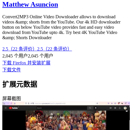
Matthew Asuncion
Convert2MP3 Online Video Downloader allows to download
videos &amp; shorts from the YouTube. Our 4k HD downloader
button on below YouTube video provides fast and easy video
download from YouTube upto 4k. Try best 4K YouTube Video
&amp; Shorts Downloader
2.5（22 条评价）
2.5（22 条评价）
2,045 个用户
2,045 个用户
下载 Firefox 并安装扩展
下载文件
扩展元数据
屏幕截图