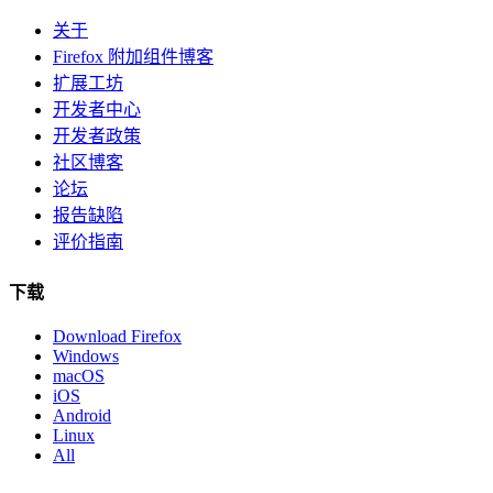
关于
Firefox 附加组件博客
扩展工坊
开发者中心
开发者政策
社区博客
论坛
报告缺陷
评价指南
下载
Download Firefox
Windows
macOS
iOS
Android
Linux
All