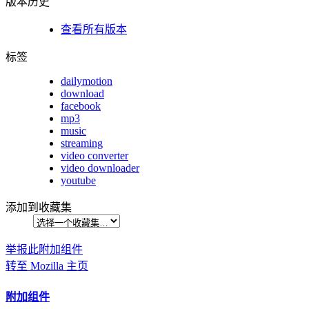
版本历史
查看所有版本
标签
dailymotion
download
facebook
mp3
music
streaming
video converter
video downloader
youtube
添加到收藏集
举报此附加组件
转至 Mozilla 主页
附加组件