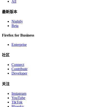
All
最新版本
Nightly
Beta
Firefox for Business
Enterprise
社区
Connect
Contribute
Developer
关注
Instagram
YouTube
TikTok
Bluesky