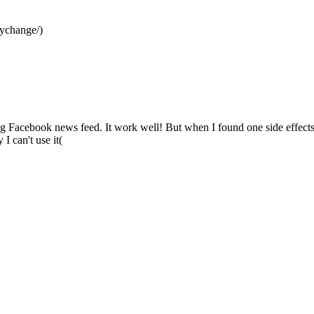
tychange/)
eshing Facebook news feed. It work well! But when I found one side effe
I can't use it(