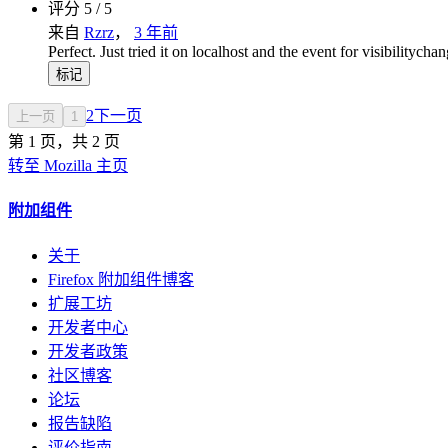
评分 5 / 5
来自
Rzrz
，
3 年前
Perfect. Just tried it on localhost and the event for visibilitycha
标记
2
下一页
上一页
1
第 1 页，共 2 页
转至 Mozilla 主页
附加组件
关于
Firefox 附加组件博客
扩展工坊
开发者中心
开发者政策
社区博客
论坛
报告缺陷
评价指南