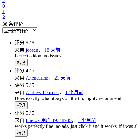
2
0
1
2
38 条评价
评分 5 / 5
来自
joosan
，
18 天前
Perfect addon, no issues!
标记
评分 4 / 5
来自
Александр
，
21 天前
评分 5 / 5
来自
Andrew Peacock
，
1 个月前
Does exactly what it says on the tin, highly recommend.
标记
评分 5 / 5
来自
Firefox 用户 19748935
，
1 个月前
works perfectly fine. no ads, just click it and it works. if i was a
标记