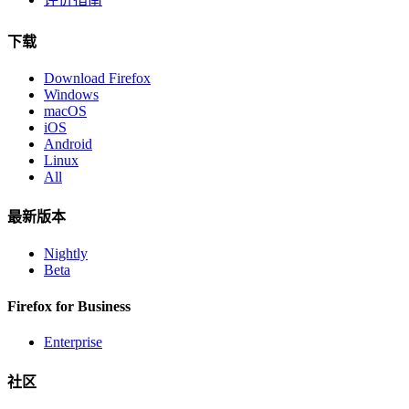
下载
Download Firefox
Windows
macOS
iOS
Android
Linux
All
最新版本
Nightly
Beta
Firefox for Business
Enterprise
社区