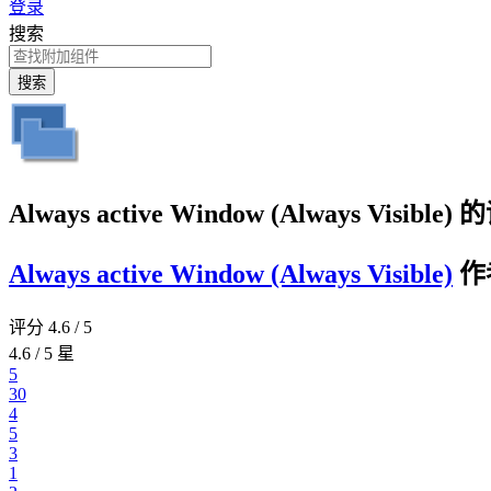
登录
搜索
搜索
Always active Window (Always Visible)
Always active Window (Always Visible)
作
评分 4.6 / 5
4.6 / 5 星
5
30
4
5
3
1