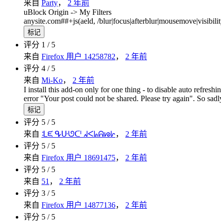
来自
Party
，
2 年前
uBlock Origin -> My Filters
anysite.com##+js(aeld, /blur|focus|afterblur|mousemove|visibili
标记
评分 1 / 5
来自
Firefox 用户 14258782
，
2 年前
评分 4 / 5
来自
Mi-Ko
，
2 年前
I install this add-on only for one thing - to disable auto refr
error "Your post could not be shared. Please try again". So sadly 
标记
评分 5 / 5
来自
ᒺᙓ ᕴᑘᘎᑪ ᖽᐸᖺᕱᘘᗁ
，
2 年前
评分 5 / 5
来自
Firefox 用户 18691475
，
2 年前
评分 5 / 5
来自
51
，
2 年前
评分 3 / 5
来自
Firefox 用户 14877136
，
2 年前
评分 5 / 5