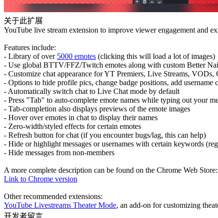
关于此扩展
YouTube live stream extension to improve viewer engagement and expe
Features include:
- Library of over
5000 emotes
(clicking this will load a lot of images)
- Use global BTTV/FFZ/Twitch emotes along with custom Better Na
- Customize chat appearance for YT Premiers, Live Streams, VODs, O
- Options to hide profile pics, change badge positions, add username c
- Automatically switch chat to Live Chat mode by default
- Press "Tab" to auto-complete emote names while typing out your m
- Tab-completion also displays previews of the emote images
- Hover over emotes in chat to display their names
- Zero-width/styled effects for certain emotes
- Refresh button for chat (if you encounter bugs/lag, this can help)
- Hide or highlight messages or usernames with certain keywords (re
- Hide messages from non-members
A more complete description can be found on the Chrome Web Store:
Link to Chrome version
Other recommended extensions:
YouTube Livestreams Theater Mode
, an add-on for customizing thea
开发者留言