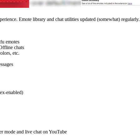
rience. Emote library and chat utilities updated (somewhat) regularly.
ifu emotes
ffline chats
olors, etc.
essages
gex-enabled)
ter mode and live chat on YouTube