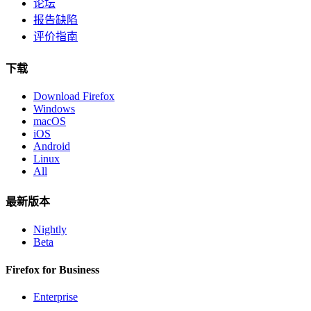
论坛
报告缺陷
评价指南
下载
Download Firefox
Windows
macOS
iOS
Android
Linux
All
最新版本
Nightly
Beta
Firefox for Business
Enterprise