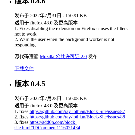
版本 0.4.6
发布于 2022年7月31日 - 150.91 KB
适用于 firefox 48.0 及更高版本
1. Fixes disabling the extension on Firefox causes the filters
not to work
2. Warn the user when the background worker is not
responding
源代码遵循
Mozilla 公共许可证 2.0
发布
下载文件
版本 0.4.5
发布于 2022年7月28日 - 150.08 KB
适用于 firefox 48.0 及更高版本
1. fixes
https://github.com/ray-lothian/Block-Site/issues/87
2. fixes
https://github.com/ray-lothian/Block-Site/issues/88
3. fixes
https://add0n.com/block-
site.html#IDComment1116071434