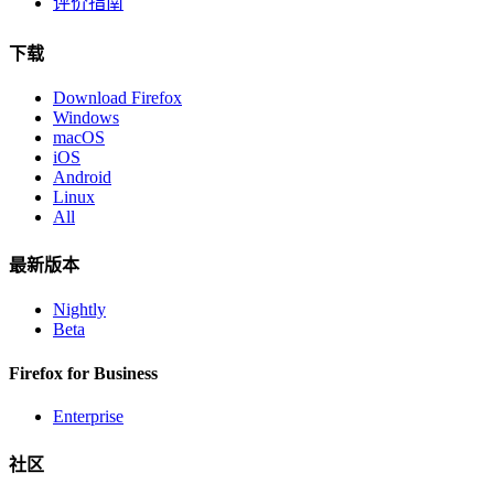
评价指南
下载
Download Firefox
Windows
macOS
iOS
Android
Linux
All
最新版本
Nightly
Beta
Firefox for Business
Enterprise
社区