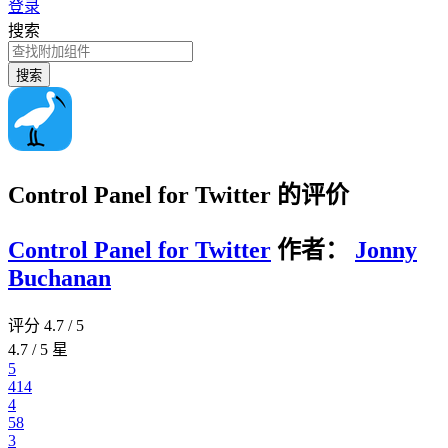
登录
搜索
搜索
Control Panel for Twitter 的评价
Control Panel for Twitter
作者：
Jonny
Buchanan
评分 4.7 / 5
4.7 / 5 星
5
414
4
58
3