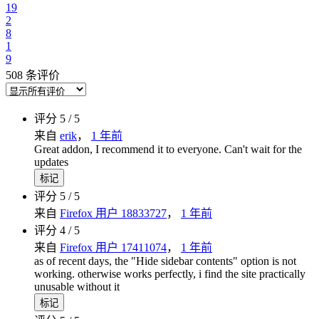
19
2
8
1
9
508 条评价
评分 5 / 5
来自
erik
，
1 年前
Great addon, I recommend it to everyone. Can't wait for the
updates
标记
评分 5 / 5
来自
Firefox 用户 18833727
，
1 年前
评分 4 / 5
来自
Firefox 用户 17411074
，
1 年前
as of recent days, the "Hide sidebar contents" option is not
working. otherwise works perfectly, i find the site practically
unusable without it
标记