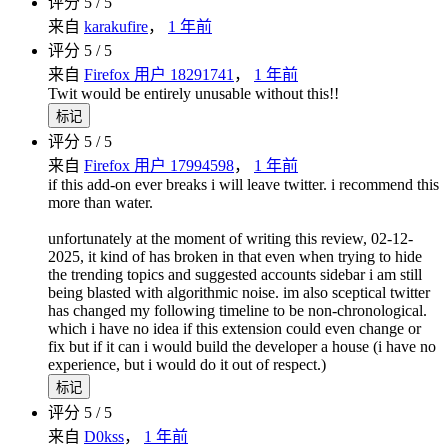
评分 5 / 5
来自
karakufire
，
1 年前
评分 5 / 5
来自
Firefox 用户 18291741
，
1 年前
Twit would be entirely unusable without this!!
标记
评分 5 / 5
来自
Firefox 用户 17994598
，
1 年前
if this add-on ever breaks i will leave twitter. i recommend this
more than water.
unfortunately at the moment of writing this review, 02-12-
2025, it kind of has broken in that even when trying to hide
the trending topics and suggested accounts sidebar i am still
being blasted with algorithmic noise. im also sceptical twitter
has changed my following timeline to be non-chronological.
which i have no idea if this extension could even change or
fix but if it can i would build the developer a house (i have no
experience, but i would do it out of respect.)
标记
评分 5 / 5
来自
D0kss
，
1 年前