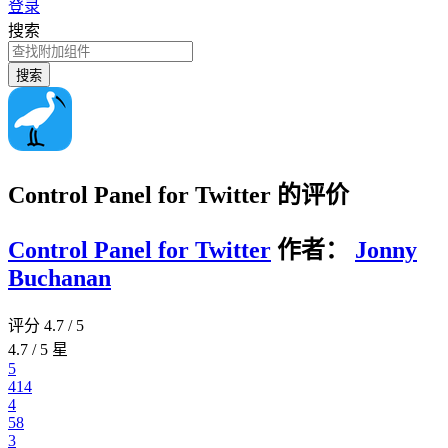
登录
搜索
搜索
Control Panel for Twitter 的评价
Control Panel for Twitter
作者：
Jonny
Buchanan
评分 4.7 / 5
4.7 / 5 星
5
414
4
58
3