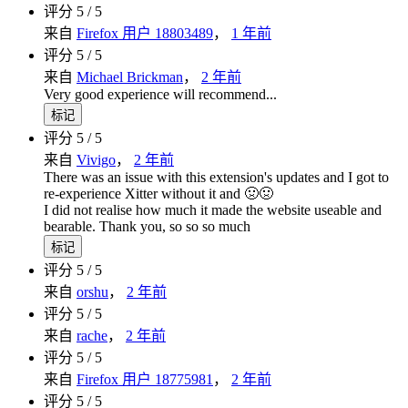
评分 5 / 5
来自
Firefox 用户 18803489
，
1 年前
评分 5 / 5
来自
Michael Brickman
，
2 年前
Very good experience will recommend...
标记
评分 5 / 5
来自
Vivigo
，
2 年前
There was an issue with this extension's updates and I got to
re-experience Xitter without it and 🤢🤢
I did not realise how much it made the website useable and
bearable. Thank you, so so so much
标记
评分 5 / 5
来自
orshu
，
2 年前
评分 5 / 5
来自
rache
，
2 年前
评分 5 / 5
来自
Firefox 用户 18775981
，
2 年前
评分 5 / 5