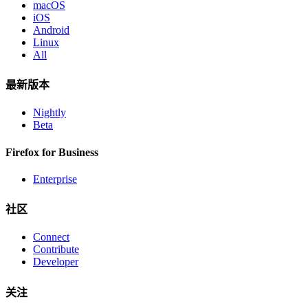
macOS
iOS
Android
Linux
All
最新版本
Nightly
Beta
Firefox for Business
Enterprise
社区
Connect
Contribute
Developer
关注