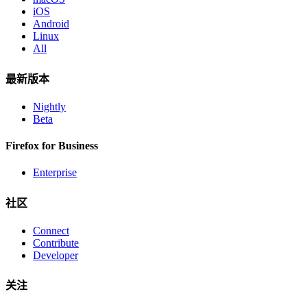
iOS
Android
Linux
All
最新版本
Nightly
Beta
Firefox for Business
Enterprise
社区
Connect
Contribute
Developer
关注