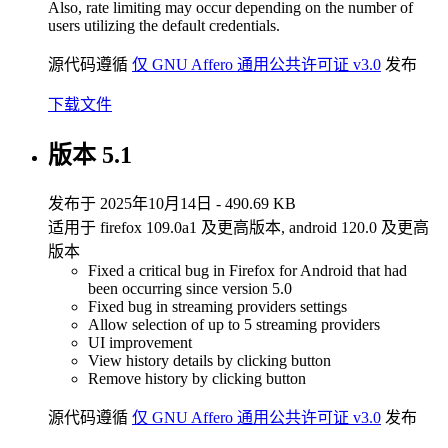
Also, rate limiting may occur depending on the number of
users utilizing the default credentials.
源代码遵循
仅 GNU Affero 通用公共许可证 v3.0
发布
下载文件
版本 5.1
发布于 2025年10月14日 - 490.69 KB
适用于 firefox 109.0a1 及更高版本, android 120.0 及更高
版本
Fixed a critical bug in Firefox for Android that had
been occurring since version 5.0
Fixed bug in streaming providers settings
Allow selection of up to 5 streaming providers
UI improvement
View history details by clicking button
Remove history by clicking button
源代码遵循
仅 GNU Affero 通用公共许可证 v3.0
发布