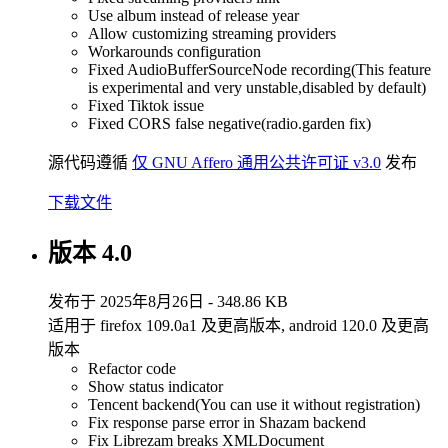
Use album instead of release year
Allow customizing streaming providers
Workarounds configuration
Fixed AudioBufferSourceNode recording(This feature
is experimental and very unstable,disabled by default)
Fixed Tiktok issue
Fixed CORS false negative(radio.garden fix)
源代码遵循
仅 GNU Affero 通用公共许可证 v3.0
发布
下载文件
版本 4.0
发布于 2025年8月26日 - 348.86 KB
适用于 firefox 109.0a1 及更高版本, android 120.0 及更高
版本
Refactor code
Show status indicator
Tencent backend(You can use it without registration)
Fix response parse error in Shazam backend
Fix Librezam breaks XMLDocument