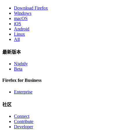
Download Firefox
Windows
macOS
iOS
Android
Linux
All
最新版本
Nightly
Beta
Firefox for Business
Enterprise
社区
Connect
Contribute
Developer