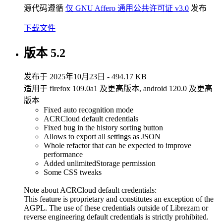
源代码遵循
仅 GNU Affero 通用公共许可证 v3.0
发布
下载文件
版本 5.2
发布于 2025年10月23日 - 494.17 KB
适用于 firefox 109.0a1 及更高版本, android 120.0 及更高
版本
Fixed auto recognition mode
ACRCloud default credentials
Fixed bug in the history sorting button
Allows to export all settings as JSON
Whole refactor that can be expected to improve
performance
Added unlimitedStorage permission
Some CSS tweaks
Note about ACRCloud default credentials:
This feature is proprietary and constitutes an exception of the
AGPL. The use of these credentials outside of Librezam or
reverse engineering default credentials is strictly prohibited.