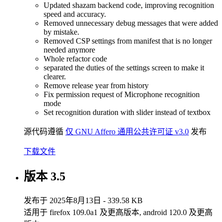
Updated shazam backend code, improving recognition
speed and accuracy.
Removed unnecessary debug messages that were added
by mistake.
Removed CSP settings from manifest that is no longer
needed anymore
Whole refactor code
separated the duties of the settings screen to make it
clearer.
Remove release year from history
Fix permission request of Microphone recognition
mode
Set recognition duration with slider instead of textbox
源代码遵循
仅 GNU Affero 通用公共许可证 v3.0
发布
下载文件
版本 3.5
发布于 2025年8月13日 - 339.58 KB
适用于 firefox 109.0a1 及更高版本, android 120.0 及更高