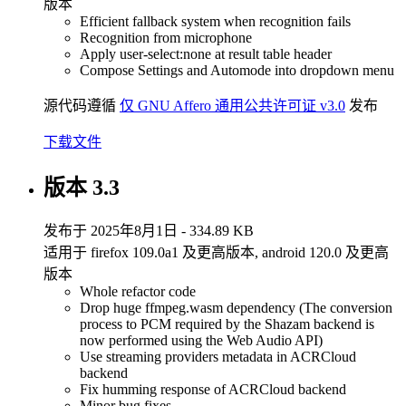
版本
Efficient fallback system when recognition fails
Recognition from microphone
Apply user-select:none at result table header
Compose Settings and Automode into dropdown menu
源代码遵循
仅 GNU Affero 通用公共许可证 v3.0
发布
下载文件
版本 3.3
发布于 2025年8月1日 - 334.89 KB
适用于 firefox 109.0a1 及更高版本, android 120.0 及更高
版本
Whole refactor code
Drop huge ffmpeg.wasm dependency (The conversion
process to PCM required by the Shazam backend is
now performed using the Web Audio API)
Use streaming providers metadata in ACRCloud
backend
Fix humming response of ACRCloud backend
Minor bug fixes