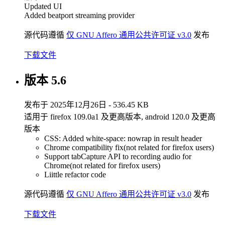
Updated UI
Added beatport streaming provider
源代码遵循
仅 GNU Affero 通用公共许可证 v3.0
发布
下载文件
版本 5.6
发布于 2025年12月26日 - 536.45 KB
适用于 firefox 109.0a1 及更高版本, android 120.0 及更高
版本
CSS: Added white-space: nowrap in result header
Chrome compatibility fix(not related for firefox users)
Support tabCapture API to recording audio for
Chrome(not related for firefox users)
Liittle refactor code
源代码遵循
仅 GNU Affero 通用公共许可证 v3.0
发布
下载文件