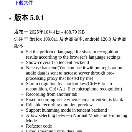
下载文件
版本 5.0.1
发布于 2025年10月4日 - 488.79 KB
适用于 firefox 109.0a1 及更高版本, android 120.0 及更高
版本
Set the preferred language for shazam recognition
results according to the browser's language settings
Show coverart in tencent backend
Netease backend(You can use it without registration,
audio data is sent to netease server through pre-
processing proxy that hosted by me)
Start recognition by shortcut key(Ctrl+E to tab
recognition, Ctrl+Alt+E to microphone recognition)
Recording from another tab
Fixed recording issue when elem.currentSrc is blank
Editable recording duration preview
Support humming mode in tencent backend
Allow selecting between Normal Mode and Humming
Mode
Refactor code
Fixed streaming providers link