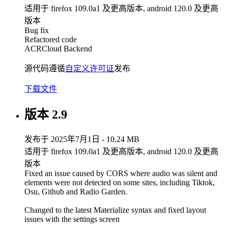
适用于 firefox 109.0a1 及更高版本, android 120.0 及更高
版本
Bug fix
Refactored code
ACRCloud Backend
源代码遵循
自定义许可证
发布
下载文件
版本 2.9
发布于 2025年7月1日 - 10.24 MB
适用于 firefox 109.0a1 及更高版本, android 120.0 及更高
版本
Fixed an issue caused by CORS where audio was silent and
elements were not detected on some sites, including Tiktok,
Osu, Github and Radio Garden.
Changed to the latest Materialize syntax and fixed layout
issues with the settings screen