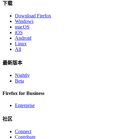
下载
Download Firefox
Windows
macOS
iOS
Android
Linux
All
最新版本
Nightly
Beta
Firefox for Business
Enterprise
社区
Connect
Contribute