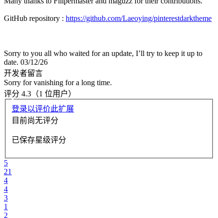
Many thanks to Filipermaster and maguzz for their contributions.
GitHub repository :
https://github.com/Laeoying/pinterestdarktheme
Sorry to you all who waited for an update, I’ll try to keep it up to
date. 03/12/26
开发者留言
Sorry for vanishing for a long time.
评分 4.3（1 位用户）
登录以评价此扩展
目前尚无评分
已保存星级评分
5
21
4
4
3
1
2