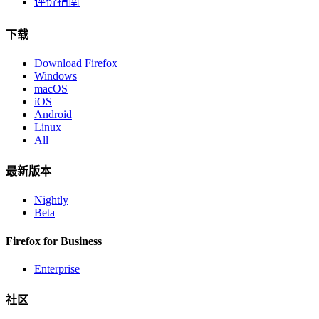
评价指南
下载
Download Firefox
Windows
macOS
iOS
Android
Linux
All
最新版本
Nightly
Beta
Firefox for Business
Enterprise
社区