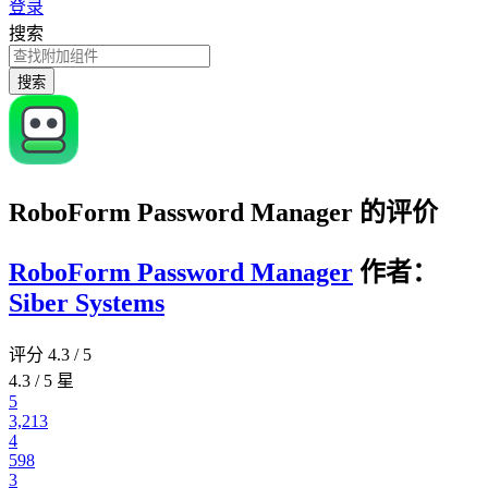
登录
搜索
搜索
RoboForm Password Manager 的评价
RoboForm Password Manager
作者：
Siber Systems
评分 4.3 / 5
4.3 / 5 星
5
3,213
4
598
3