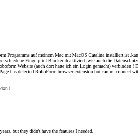
rm Programms auf meinem Mac mit MacOS Catalina installiert ist ,ka
erschiedene Fingerprint Blocker deaktiviert ,wie auch die Datenschutz
Roboform Website (auch dort hatte ich ein Login gemacht) verbinden !
Page has detected RoboForm browser extension but cannot connect with
ddon !
years, but they didn't have the features I needed.