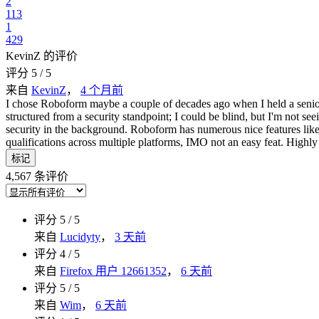
2
113
1
429
KevinZ 的评价
评分 5 / 5
来自
KevinZ
，
4 个月前
I chose Roboform maybe a couple of decades ago when I held a senior 
structured from a security standpoint; I could be blind, but I'm not se
security in the background. Roboform has numerous nice features like t
qualifications across multiple platforms, IMO not an easy feat. High
标记
4,567 条评价
评分 5 / 5
来自
Lucidyty
，
3 天前
评分 4 / 5
来自
Firefox 用户 12661352
，
6 天前
评分 5 / 5
来自
Wim
，
6 天前