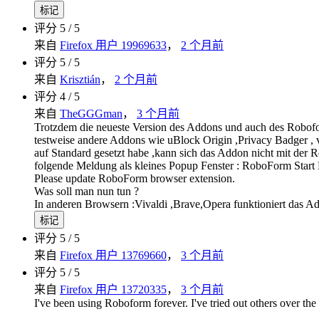
标记
评分 5 / 5
来自
Firefox 用户 19969633
，
2 个月前
评分 5 / 5
来自
Krisztián
，
2 个月前
评分 4 / 5
来自
TheGGGman
，
3 个月前
Trotzdem die neueste Version des Addons und auch des Robofo
testweise andere Addons wie uBlock Origin ,Privacy Badger , v
auf Standard gesetzt habe ,kann sich das Addon nicht mit der 
folgende Meldung als kleines Popup Fenster : RoboForm Start 
Please update RoboForm browser extension.
Was soll man nun tun ?
In anderen Browsern :Vivaldi ,Brave,Opera funktioniert das A
标记
评分 5 / 5
来自
Firefox 用户 13769660
，
3 个月前
评分 5 / 5
来自
Firefox 用户 13720335
，
3 个月前
I've been using Roboform forever. I've tried out others over the 