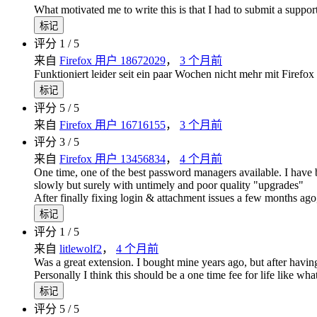
What motivated me to write this is that I had to submit a suppo
标记
评分 1 / 5
来自
Firefox 用户 18672029
，
3 个月前
Funktioniert leider seit ein paar Wochen nicht mehr mit Firefox
标记
评分 5 / 5
来自
Firefox 用户 16716155
，
3 个月前
评分 3 / 5
来自
Firefox 用户 13456834
，
4 个月前
One time, one of the best password managers available. I have b
slowly but surely with untimely and poor quality "upgrades"
After finally fixing login & attachment issues a few months ago
标记
评分 1 / 5
来自
litlewolf2
，
4 个月前
Was a great extension. I bought mine years ago, but after havin
Personally I think this should be a one time fee for life like 
标记
评分 5 / 5