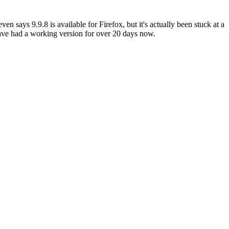
says 9.9.8 is available for Firefox, but it's actually been stuck at a
ave had a working version for over 20 days now.