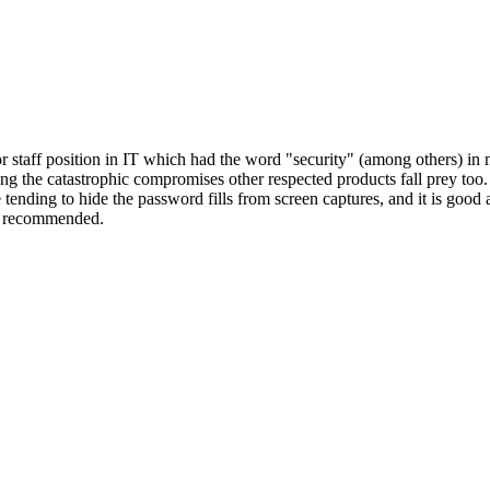
staff position in IT which had the word "security" (among others) in m
eing the catastrophic compromises other respected products fall prey too
ending to hide the password fills from screen captures, and it is good a
ly recommended.