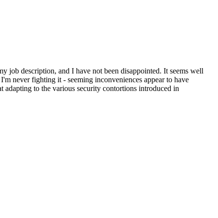
y job description, and I have not been disappointed. It seems well
. I'm never fighting it - seeming inconveniences appear to have
t adapting to the various security contortions introduced in