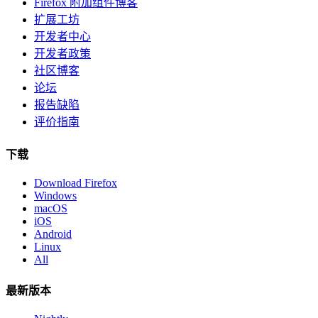
Firefox 附加组件博客
扩展工坊
开发者中心
开发者政策
社区博客
论坛
报告缺陷
评价指南
下载
Download Firefox
Windows
macOS
iOS
Android
Linux
All
最新版本