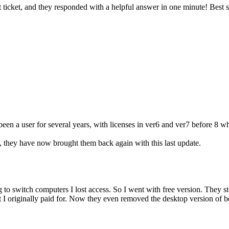
rt ticket, and they responded with a helpful answer in one minute! Best
een a user for several years, with licenses in ver6 and ver7 before 8 w
, they have now brought them back again with this last update.
g to switch computers I lost access. So I went with free version. They 
what I originally paid for. Now they even removed the desktop version of