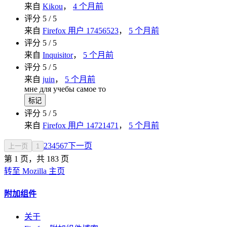
来自
Kikou
，
4 个月前
评分 5 / 5
来自
Firefox 用户 17456523
，
5 个月前
评分 5 / 5
来自
Inquisitor
，
5 个月前
评分 5 / 5
来自
juin
，
5 个月前
мне для учебы самое то
标记
评分 5 / 5
来自
Firefox 用户 14721471
，
5 个月前
2
3
4
5
6
7
下一页
上一页
1
第 1 页，共 183 页
转至 Mozilla 主页
附加组件
关于