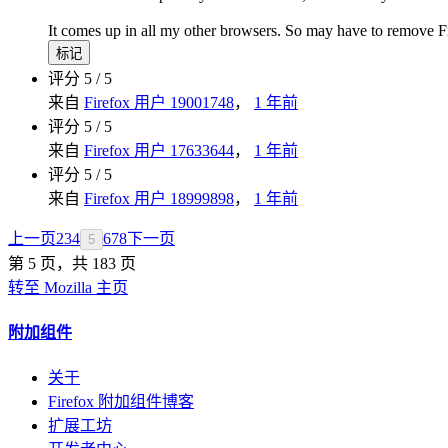
It comes up in all my other browsers. So may have to remove F
标记
评分 5 / 5
来自
Firefox 用户 19001748
，
1 年前
评分 5 / 5
来自
Firefox 用户 17633644
，
1 年前
评分 5 / 5
来自
Firefox 用户 18999898
，
1 年前
上一页
2
3
4
6
7
8
下一页
5
第 5 页，共 183 页
转至 Mozilla 主页
附加组件
关于
Firefox 附加组件博客
扩展工坊