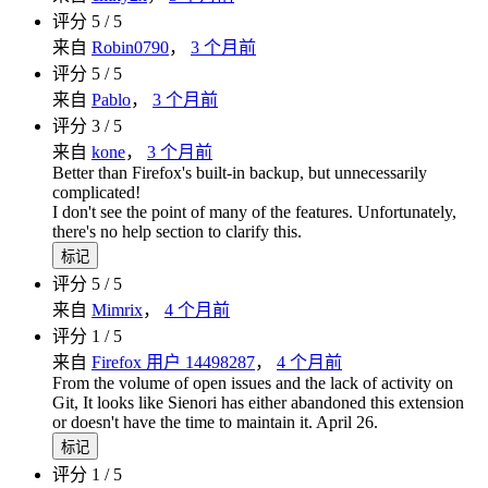
评分 5 / 5
来自
Robin0790
，
3 个月前
评分 5 / 5
来自
Pablo
，
3 个月前
评分 3 / 5
来自
kone
，
3 个月前
Better than Firefox's built-in backup, but unnecessarily
complicated!
I don't see the point of many of the features. Unfortunately,
there's no help section to clarify this.
标记
评分 5 / 5
来自
Mimrix
，
4 个月前
评分 1 / 5
来自
Firefox 用户 14498287
，
4 个月前
From the volume of open issues and the lack of activity on
Git, It looks like Sienori has either abandoned this extension
or doesn't have the time to maintain it. April 26.
标记
评分 1 / 5