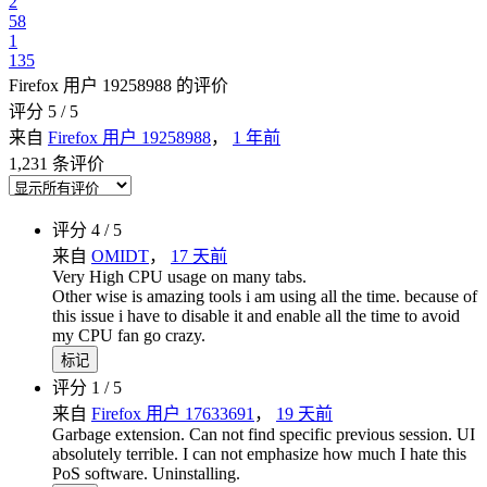
2
58
1
135
Firefox 用户 19258988 的评价
评分 5 / 5
来自
Firefox 用户 19258988
，
1 年前
1,231 条评价
评分 4 / 5
来自
OMIDT
，
17 天前
Very High CPU usage on many tabs.
Other wise is amazing tools i am using all the time. because of
this issue i have to disable it and enable all the time to avoid
my CPU fan go crazy.
标记
评分 1 / 5
来自
Firefox 用户 17633691
，
19 天前
Garbage extension. Can not find specific previous session. UI
absolutely terrible. I can not emphasize how much I hate this
PoS software. Uninstalling.