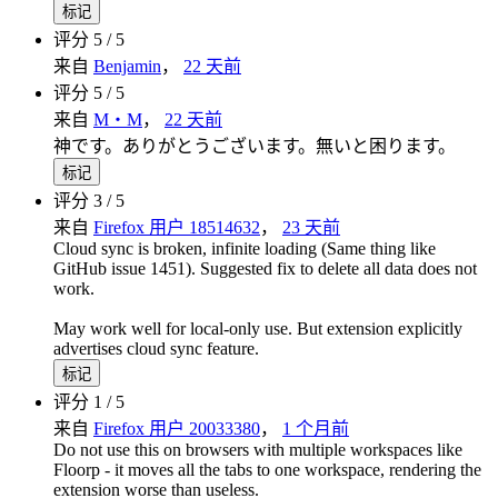
标记
评分 5 / 5
来自
Benjamin
，
22 天前
评分 5 / 5
来自
M・M
，
22 天前
神です。ありがとうございます。無いと困ります。
标记
评分 3 / 5
来自
Firefox 用户 18514632
，
23 天前
Cloud sync is broken, infinite loading (Same thing like
GitHub issue 1451). Suggested fix to delete all data does not
work.
May work well for local-only use. But extension explicitly
advertises cloud sync feature.
标记
评分 1 / 5
来自
Firefox 用户 20033380
，
1 个月前
Do not use this on browsers with multiple workspaces like
Floorp - it moves all the tabs to one workspace, rendering the
extension worse than useless.