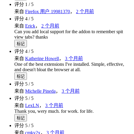
评分 1 / 5
来自
Firefox 用户 19981370
，
2 个月前
评分 4 / 5
来自
Erick
，
2 个月前
Can you add local support for the addon to remember spit
view tabs? thanks
标记
评分 4 / 5
来自
Katherine Howell
，
3 个月前
One of the best extensions I've installed. Simple, effective,
and doesn't bloat the browser at all.
标记
评分 5 / 5
来自
Michelle Pineda
，
3 个月前
评分 5 / 5
来自
LexLN
，
3 个月前
Thank you, wery much. for work. for life.
标记
评分 5 / 5
来自
cmky2x
，
3 个月前