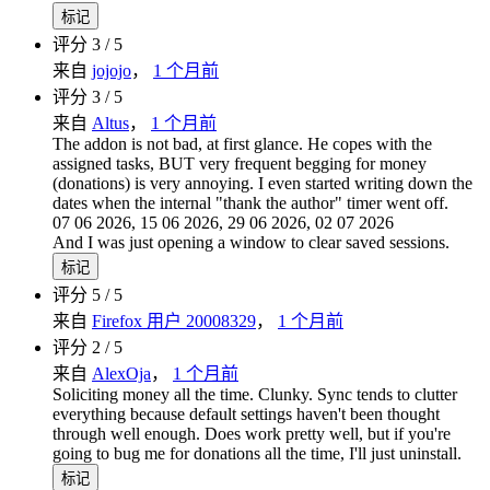
标记
评分 3 / 5
来自
jojojo
，
1 个月前
评分 3 / 5
来自
Altus
，
1 个月前
The addon is not bad, at first glance. He copes with the
assigned tasks, BUT very frequent begging for money
(donations) is very annoying. I even started writing down the
dates when the internal "thank the author" timer went off.
07 06 2026, 15 06 2026, 29 06 2026, 02 07 2026
And I was just opening a window to clear saved sessions.
标记
评分 5 / 5
来自
Firefox 用户 20008329
，
1 个月前
评分 2 / 5
来自
AlexOja
，
1 个月前
Soliciting money all the time. Clunky. Sync tends to clutter
everything because default settings haven't been thought
through well enough. Does work pretty well, but if you're
going to bug me for donations all the time, I'll just uninstall.
标记