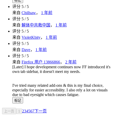
标记
评分 5 / 5
来自
Chillsaw
，
1 年前
评分 5 / 5
来自
解体中共救中国
，
1 年前
评分 5 / 5
来自
VioletKbity
，
1 年前
评分 5 / 5
来自
Dave
，
1 年前
评分 5 / 5
来自
Firefox 用户 13866866
，
2 年前
[Later] I hope development continues now FF introduced it's
own tab sidebar, it doesn't meet my needs.
I've tried many related add-ons & this is my final choice,
especially for easier accessibility. I also rely a lot on visuals
due to bad eyesight which causes fatigue.
标记
2
3
4
5
6
7
下一页
上一页
1