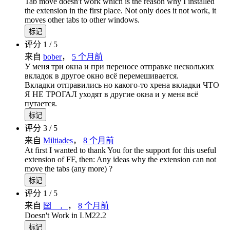
Tab move doesn't work which is the reason why I installed
the extension in the first place. Not only does it not work, it
moves other tabs to other windows.
标记
评分 1 / 5
来自
bober
，
5 个月前
У меня три окна и при переносе отправке нескольких
вкладок в другое окно всё перемешивается.
Вкладки отправились но какого-то хрена вкладки ЧТО
Я НЕ ТРОГАЛ уходят в другие окна и у меня всё
путается.
标记
评分 3 / 5
来自
Miltiades
，
8 个月前
At first I wanted to thank You for the support for this useful
extension of FF, then: Any ideas why the extension can not
move the tabs (any more) ?
标记
评分 1 / 5
来自
囶 ．
，
8 个月前
Doesn't Work in LM22.2
标记