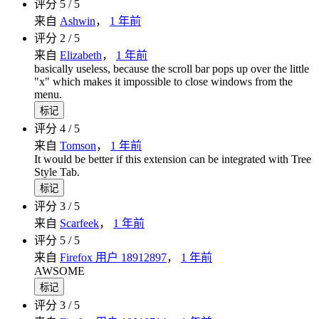
评分 5 / 5
来自
Ashwin
，
1 年前
评分 2 / 5
来自
Elizabeth
，
1 年前
basically useless, because the scroll bar pops up over the little
"x" which makes it impossible to close windows from the
menu.
标记
评分 4 / 5
来自
Tomson
，
1 年前
It would be better if this extension can be integrated with Tree
Style Tab.
标记
评分 3 / 5
来自
Scarfeek
，
1 年前
评分 5 / 5
来自
Firefox 用户 18912897
，
1 年前
AWSOME
标记
评分 3 / 5