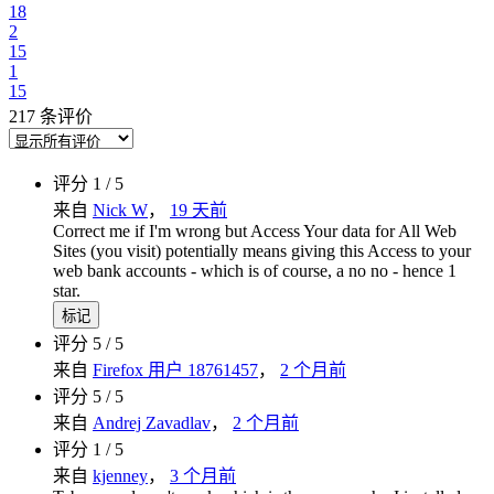
18
2
15
1
15
217 条评价
评分 1 / 5
来自
Nick W
，
19 天前
Correct me if I'm wrong but Access Your data for All Web
Sites (you visit) potentially means giving this Access to your
web bank accounts - which is of course, a no no - hence 1
star.
标记
评分 5 / 5
来自
Firefox 用户 18761457
，
2 个月前
评分 5 / 5
来自
Andrej Zavadlav
，
2 个月前
评分 1 / 5
来自
kjenney
，
3 个月前