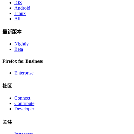
iOS
Android
Linux
All
最新版本
Nightly
Beta
Firefox for Business
Enterprise
社区
Connect
Contribute
Developer
关注