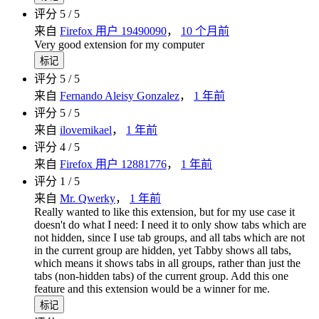
评分 5 / 5
来自
Firefox 用户 19490090
，
10 个月前
Very good extension for my computer
标记
评分 5 / 5
来自
Fernando Aleisy Gonzalez
，
1 年前
评分 5 / 5
来自
ilovemikael
，
1 年前
评分 4 / 5
来自
Firefox 用户 12881776
，
1 年前
评分 1 / 5
来自
Mr. Qwerky
，
1 年前
Really wanted to like this extension, but for my use case it
doesn't do what I need: I need it to only show tabs which are
not hidden, since I use tab groups, and all tabs which are not
in the current group are hidden, yet Tabby shows all tabs,
which means it shows tabs in all groups, rather than just the
tabs (non-hidden tabs) of the current group. Add this one
feature and this extension would be a winner for me.
标记