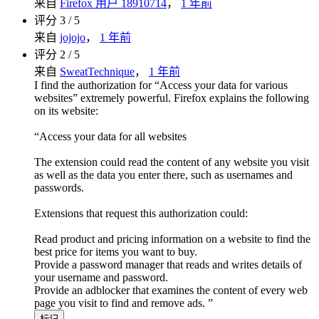
来自
Firefox 用户 18910714
，
1 年前
评分 3 / 5
来自
jojojo
，
1 年前
评分 2 / 5
来自
SweatTechnique
，
1 年前
I find the authorization for “Access your data for various
websites” extremely powerful. Firefox explains the following
on its website:
“Access your data for all websites
The extension could read the content of any website you visit
as well as the data you enter there, such as usernames and
passwords.
Extensions that request this authorization could:
Read product and pricing information on a website to find the
best price for items you want to buy.
Provide a password manager that reads and writes details of
your username and password.
Provide an adblocker that examines the content of every web
page you visit to find and remove ads. ”