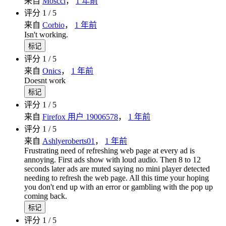
来自
Moscci
，
1 年前
评分 1 / 5
来自
Corbio
，
1 年前
Isn't working.
标记
评分 1 / 5
来自
Onics
，
1 年前
Doesnt work
标记
评分 1 / 5
来自
Firefox 用户 19006578
，
1 年前
评分 1 / 5
来自
Ashlyeroberts01
，
1 年前
Frustrating need of refreshing web page at every ad is
annoying. First ads show with loud audio. Then 8 to 12
seconds later ads are muted saying no mini player detected
needing to refresh the web page. All this time your hoping
you don't end up with an error or gambling with the pop up
coming back.
标记
评分 1 / 5