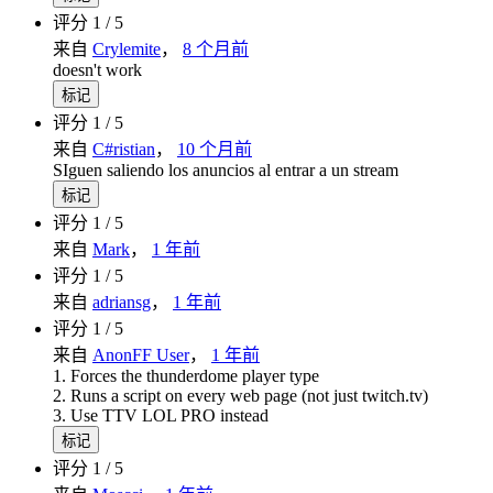
评分 1 / 5
来自
Crylemite
，
8 个月前
doesn't work
标记
评分 1 / 5
来自
C#ristian
，
10 个月前
SIguen saliendo los anuncios al entrar a un stream
标记
评分 1 / 5
来自
Mark
，
1 年前
评分 1 / 5
来自
adriansg
，
1 年前
评分 1 / 5
来自
AnonFF User
，
1 年前
1. Forces the thunderdome player type
2. Runs a script on every web page (not just twitch.tv)
3. Use TTV LOL PRO instead
标记
评分 1 / 5