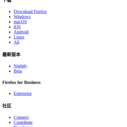
下载
Download Firefox
Windows
macOS
iOS
Android
Linux
All
最新版本
Nightly
Beta
Firefox for Business
Enterprise
社区
Connect
Contribute