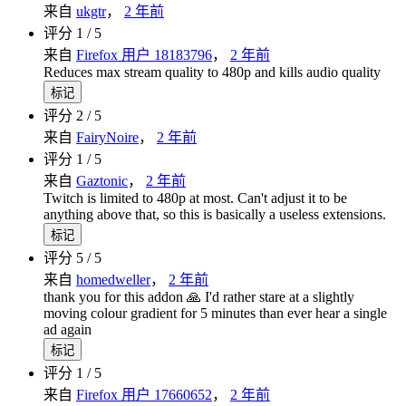
来自
ukgtr
，
2 年前
评分 1 / 5
来自
Firefox 用户 18183796
，
2 年前
Reduces max stream quality to 480p and kills audio quality
标记
评分 2 / 5
来自
FairyNoire
，
2 年前
评分 1 / 5
来自
Gaztonic
，
2 年前
Twitch is limited to 480p at most. Can't adjust it to be
anything above that, so this is basically a useless extensions.
标记
评分 5 / 5
来自
homedweller
，
2 年前
thank you for this addon 🙏 I'd rather stare at a slightly
moving colour gradient for 5 minutes than ever hear a single
ad again
标记
评分 1 / 5
来自
Firefox 用户 17660652
，
2 年前