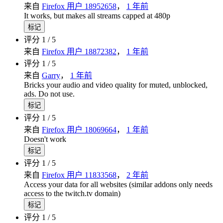
来自
Firefox 用户 18952658
，
1 年前
It works, but makes all streams capped at 480p
标记
评分 1 / 5
来自
Firefox 用户 18872382
，
1 年前
评分 1 / 5
来自
Garry
，
1 年前
Bricks your audio and video quality for muted, unblocked,
ads. Do not use.
标记
评分 1 / 5
来自
Firefox 用户 18069664
，
1 年前
Doesn't work
标记
评分 1 / 5
来自
Firefox 用户 11833568
，
2 年前
Access your data for all websites (similar addons only needs
access to the twitch.tv domain)
标记
评分 1 / 5