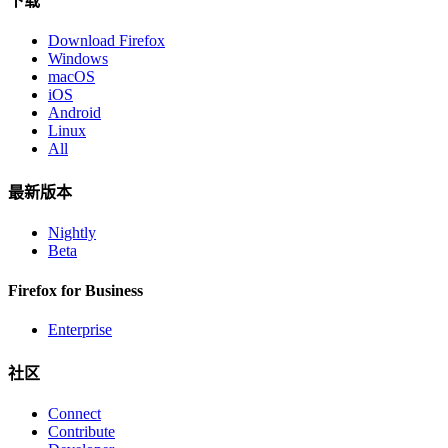
下载
Download Firefox
Windows
macOS
iOS
Android
Linux
All
最新版本
Nightly
Beta
Firefox for Business
Enterprise
社区
Connect
Contribute