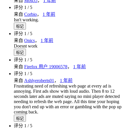
来自
Moscci
，
1 年前
评分 1 / 5
来自
Corbio
，
1 年前
Isn't working.
标记
评分 1 / 5
来自
Onics
，
1 年前
Doesnt work
标记
评分 1 / 5
来自
Firefox 用户 19006578
，
1 年前
评分 1 / 5
来自
Ashlyeroberts01
，
1 年前
Frustrating need of refreshing web page at every ad is
annoying. First ads show with loud audio. Then 8 to 12
seconds later ads are muted saying no mini player detected
needing to refresh the web page. All this time your hoping
you don't end up with an error or gambling with the pop up
coming back.
标记
评分 1 / 5