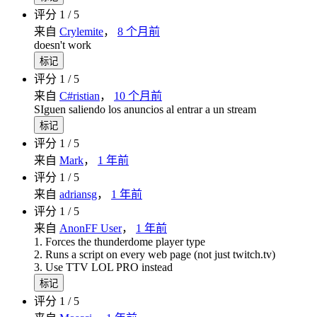
评分 1 / 5
来自
Crylemite
，
8 个月前
doesn't work
标记
评分 1 / 5
来自
C#ristian
，
10 个月前
SIguen saliendo los anuncios al entrar a un stream
标记
评分 1 / 5
来自
Mark
，
1 年前
评分 1 / 5
来自
adriansg
，
1 年前
评分 1 / 5
来自
AnonFF User
，
1 年前
1. Forces the thunderdome player type
2. Runs a script on every web page (not just twitch.tv)
3. Use TTV LOL PRO instead
标记
评分 1 / 5