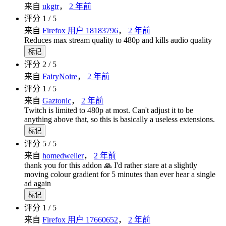
来自
ukgtr
，
2 年前
评分 1 / 5
来自
Firefox 用户 18183796
，
2 年前
Reduces max stream quality to 480p and kills audio quality
标记
评分 2 / 5
来自
FairyNoire
，
2 年前
评分 1 / 5
来自
Gaztonic
，
2 年前
Twitch is limited to 480p at most. Can't adjust it to be
anything above that, so this is basically a useless extensions.
标记
评分 5 / 5
来自
homedweller
，
2 年前
thank you for this addon 🙏 I'd rather stare at a slightly
moving colour gradient for 5 minutes than ever hear a single
ad again
标记
评分 1 / 5
来自
Firefox 用户 17660652
，
2 年前