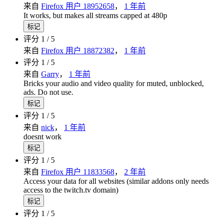
来自
Firefox 用户 18952658
，
1 年前
It works, but makes all streams capped at 480p
标记
评分 1 / 5
来自
Firefox 用户 18872382
，
1 年前
评分 1 / 5
来自
Garry
，
1 年前
Bricks your audio and video quality for muted, unblocked,
ads. Do not use.
标记
评分 1 / 5
来自
nick
，
1 年前
doesnt work
标记
评分 1 / 5
来自
Firefox 用户 11833568
，
2 年前
Access your data for all websites (similar addons only needs
access to the twitch.tv domain)
标记
评分 1 / 5