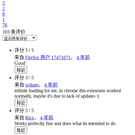
5
2
8
1
76
103 条评价
评分 5 / 5
来自
Firefox 用户 17471071
，
4 年前
Good
标记
评分 3 / 5
来自
wiliam
，
4 年前
infinite loading for me, in chrome this extension worked
normally, maybe it's due to lack of updates :(
标记
评分 5 / 5
来自
Rice
，
4 年前
Works perfectly fine and does what its intended to do
标记