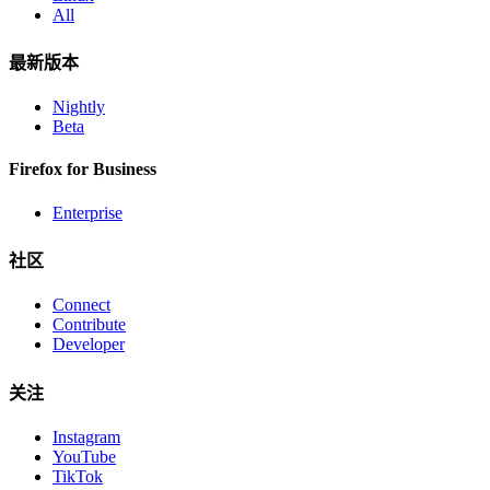
All
最新版本
Nightly
Beta
Firefox for Business
Enterprise
社区
Connect
Contribute
Developer
关注
Instagram
YouTube
TikTok