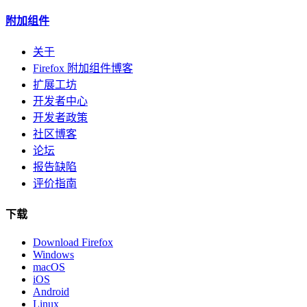
附加组件
关于
Firefox 附加组件博客
扩展工坊
开发者中心
开发者政策
社区博客
论坛
报告缺陷
评价指南
下载
Download Firefox
Windows
macOS
iOS
Android
Linux