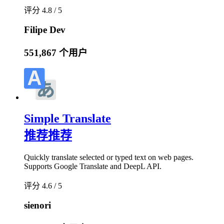
评分 4.8 / 5
Filipe Dev
551,867 个用户
Simple Translate
推荐
推荐
Quickly translate selected or typed text on web pages.
Supports Google Translate and DeepL API.
评分 4.6 / 5
sienori