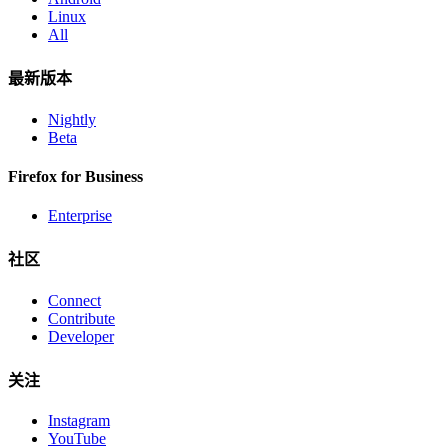
Linux
All
最新版本
Nightly
Beta
Firefox for Business
Enterprise
社区
Connect
Contribute
Developer
关注
Instagram
YouTube