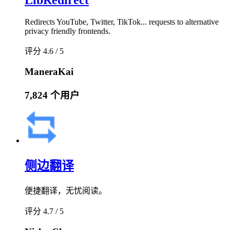
LibRedirect
Redirects YouTube, Twitter, TikTok... requests to alternative
privacy friendly frontends.
评分 4.6 / 5
ManeraKai
7,824 个用户
侧边翻译
便捷翻译，无忧阅读。
评分 4.7 / 5