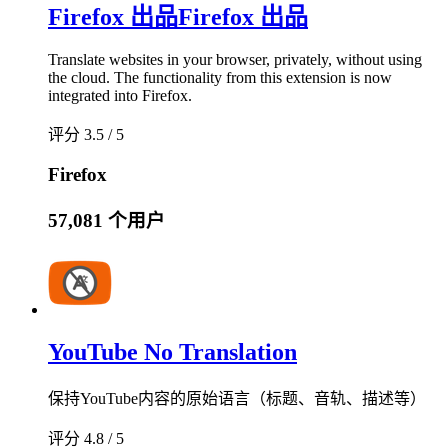
Firefox 出品
Firefox 出品
Translate websites in your browser, privately, without using
the cloud. The functionality from this extension is now
integrated into Firefox.
评分 3.5 / 5
Firefox
57,081 个用户
YouTube No Translation
保持YouTube内容的原始语言（标题、音轨、描述等）
评分 4.8 / 5