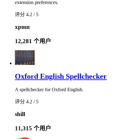
extension preferences.
评分 4.2 / 5
xpmn
12,281 个用户
Oxford English Spellchecker
A spellchecker for Oxford English.
评分 4.2 / 5
shill
11,315 个用户