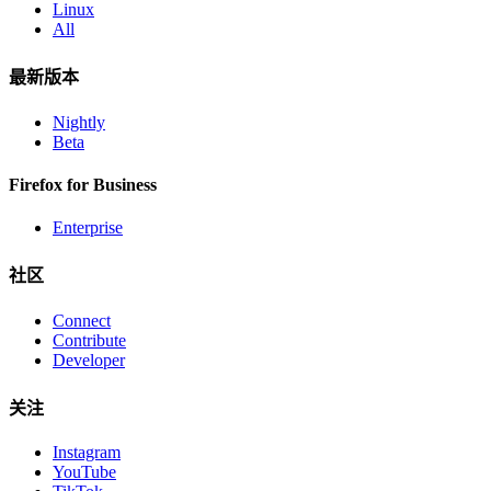
Linux
All
最新版本
Nightly
Beta
Firefox for Business
Enterprise
社区
Connect
Contribute
Developer
关注
Instagram
YouTube