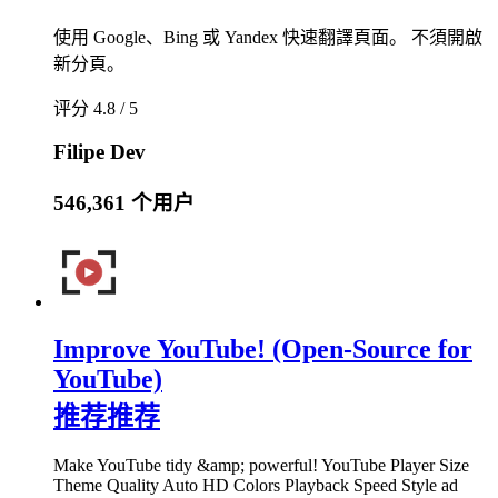
使用 Google、Bing 或 Yandex 快速翻譯頁面。 不須開啟
新分頁。
评分 4.8 / 5
Filipe Dev
546,361 个用户
Improve YouTube! (Open-Source for
YouTube)
推荐
推荐
Make YouTube tidy &amp; powerful! YouTube Player Size
Theme Quality Auto HD Colors Playback Speed Style ad