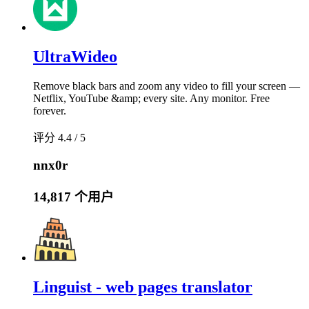
UltraWideo
Remove black bars and zoom any video to fill your screen —
Netflix, YouTube &amp; every site. Any monitor. Free
forever.
评分 4.4 / 5
nnx0r
14,817 个用户
Linguist - web pages translator