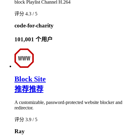
block Playlist Channel H.264
评分 4.3 / 5
code-for-charity
101,001 个用户
Block Site
推荐
推荐
A customizable, password-protected website blocker and
redirector.
评分 3.9 / 5
Ray