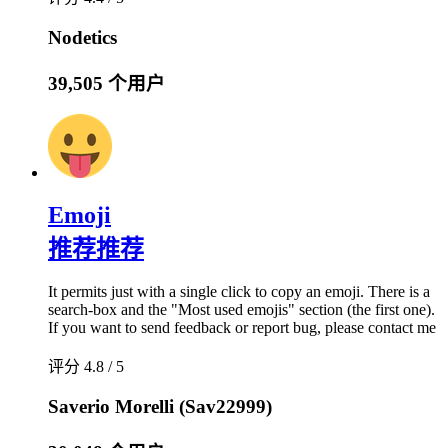
Nodetics
39,505 个用户
Emoji
推荐
推荐
It permits just with a single click to copy an emoji. There is a
search-box and the "Most used emojis" section (the first one).
If you want to send feedback or report bug, please contact me
评分 4.8 / 5
Saverio Morelli (Sav22999)