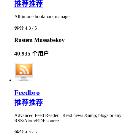
推荐
推荐
All-in-one bookmark manager
评分 4.3 / 5
Rustem Mussabekov
40,935 个用户
Feedbro
推荐
推荐
Advanced Feed Reader - Read news &amp; blogs or any
RSS/Atom/RDF source.
评分 4.4 / 5