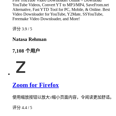
Free YouTube Video Downloader Online – Download
YouTube Videos, Convert YT to MP3/MP4, SaveFrom.net
Alternative, Fast YTD Tool for PC, Mobile, & Online. Best
Video Downloader for YouTube, Y2Mate, SSYouTube,
Freemake Video Downloader, and More!
评分 3.9 / 5
Natasa Rehman
7,108 个用户
Zoom for Firefox
使用缩放按钮以放大\/缩小页面内容，令阅读更加舒适。
评分 4.4 / 5