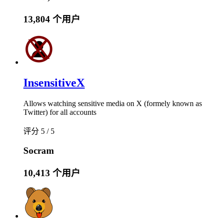
13,804 个用户
InsensitiveX
Allows watching sensitive media on X (formely known as
Twitter) for all accounts
评分 5 / 5
Socram
10,413 个用户