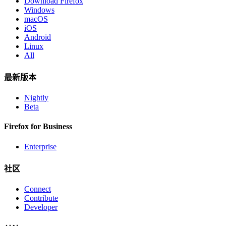
Download Firefox
Windows
macOS
iOS
Android
Linux
All
最新版本
Nightly
Beta
Firefox for Business
Enterprise
社区
Connect
Contribute
Developer