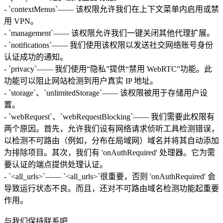
- `contextMenus`—— 该权限允许我们在上下文菜单内启用或禁
用 VPN。
- `management`—— 该权限允许我们一键关闭其他代理扩展。
- `notifications`—— 我们使用该权限以发送社交网络账号身份
认证成功的通知。
- `privacy`—— 我们使用“隐私”提供“禁用 WebRTC”功能。此
功能可以阻止网站检测到用户真实 IP 地址。
- `storage`、`unlimitedStorage`—— 该权限被用于存储用户设
置。
- `webRequest`、`webRequestBlocking`—— 我们需要此权限有
两个原因。首先，允许我们设有网络请求侦听工具检测错误，
以检测不可路由（例如，分布在局域网）域名并将其自动添加
为排除项目。其次，我们有 'onAuthRequired' 处理器。它为需
要认证的端点提供处理认证。
- `<all_urls>`—— `<all_urls>`很重要，否则 'onAuthRequired' 会
导致运行状态不良。而且，还对不可路由域名检测功能起重要
作用。
与我们保持联系吧