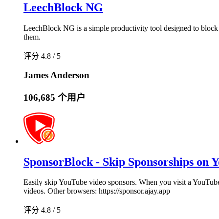
LeechBlock NG
LeechBlock NG is a simple productivity tool designed to block t
them.
评分 4.8 / 5
James Anderson
106,685 个用户
SponsorBlock - Skip Sponsorships on 
Easily skip YouTube video sponsors. When you visit a YouTube v
videos. Other browsers: https://sponsor.ajay.app
评分 4.8 / 5