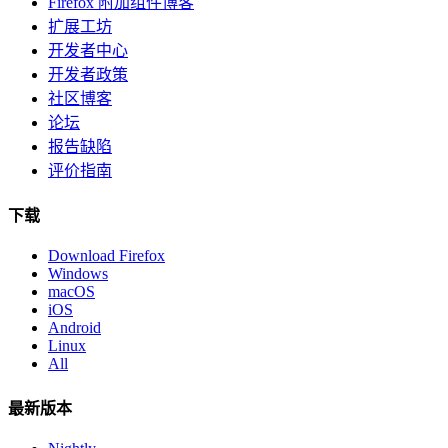
Firefox 附加组件博客
扩展工坊
开发者中心
开发者政策
社区博客
论坛
报告缺陷
评价指南
下载
Download Firefox
Windows
macOS
iOS
Android
Linux
All
最新版本