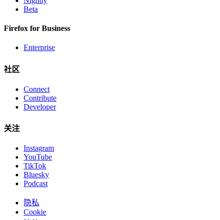
Nightly
Beta
Firefox for Business
Enterprise
社区
Connect
Contribute
Developer
关注
Instagram
YouTube
TikTok
Bluesky
Podcast
隐私
Cookie