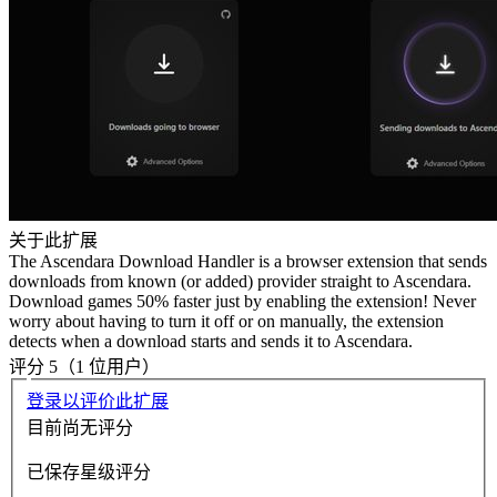
关于此扩展
The Ascendara Download Handler is a browser extension that sends
downloads from known (or added) provider straight to Ascendara.
Download games 50% faster just by enabling the extension! Never
worry about having to turn it off or on manually, the extension
detects when a download starts and sends it to Ascendara.
评分 5（1 位用户）
登录以评价此扩展
目前尚无评分
已保存星级评分