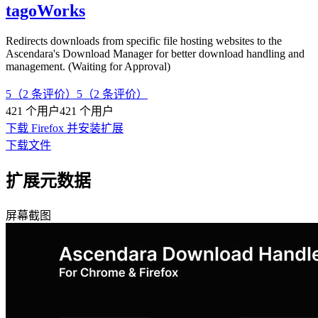
tagoWorks
Redirects downloads from specific file hosting websites to the
Ascendara's Download Manager for better download handling and
management. (Waiting for Approval)
5（2 条评价）
5（2 条评价）
421 个用户
421 个用户
下载 Firefox 并安装扩展
下载文件
扩展元数据
屏幕截图