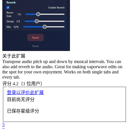
关于此扩展
Transpose audio pitch up and down by musical intervals. You can
also add reverb to the audio. Great for making vaporwave edits on
the spot for your own enjoyment. Works on both single tabs and
every tab.
评分 4.2（1 位用户）
登录以评价此扩展
目前尚无评分
已保存星级评分
5