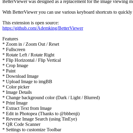
BetterViewer was designed as a replacement for the image viewing m
With BetterViewer you can use various keyboard shortcuts to quickly 
This extension is open source:
https://github.com/Ademking/BetterViewer
Features
* Zoom in / Zoom Out / Reset
* Fullscreen
* Rotate Left / Rotate Right
* Flip Horizontal / Flip Vertical
* Crop Image
* Paint
* Download Image
* Upload Image to imgBB
* Color picker
* Image Details
* Change background color (Dark / Light / Blurred)
* Print Image
* Extract Text from Image
* Edit in Photopea (Thanks to @bbbenji)
* Reverse Image Search (using TinEye)
* QR Code Scanner
* Settings to customize Toolbar