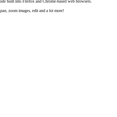
ode built into Firefox and Chrome-based web browsers.
pan, zoom images, edit and a lot more!