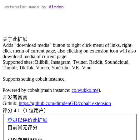
关于此扩展
Adds "download media" button to right-click menu of links, right-
click menu of current page, also clicking on extension icon will also
download media of current page.
Supported sites: Bilibili, Instagram, Twitter, Reddit, Soundcloud,
Tumblr, TikTok, Vimeo, YouTube, VK, Vine.
Supports setting cobalt instance.
Powered by cobalt (main instance:
co.wukko.me
).
开发者留言
Github:
https://github.com/dimdenGD/cobalt-extension
评分 4.1（1 位用户）
登录以评价此扩展
目前尚无评分