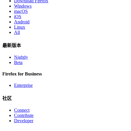
Download Firefox
Windows
macOS
iOS
Android
Linux
All
最新版本
Nightly
Beta
Firefox for Business
Enterprise
社区
Connect
Contribute
Developer