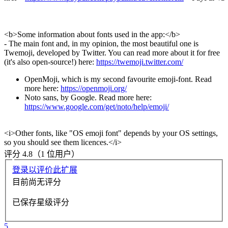
<b>Some information about fonts used in the app:</b>
- The main font and, in my opinion, the most beautiful one is
Twemoji, developed by Twitter. You can read more about it for free
(it's also open-source!) here:
https://twemoji.twitter.com/
OpenMoji, which is my second favourite emoji-font. Read
more here:
https://openmoji.org/
Noto sans, by Google. Read more here:
https://www.google.com/get/noto/help/emoji/
<i>Other fonts, like "OS emoji font" depends by your OS settings,
so you should see them licences.</i>
评分 4.8（1 位用户）
登录以评价此扩展
目前尚无评分
已保存星级评分
5