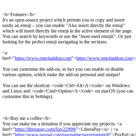
<b>Features</b>
It's an open-source project which permits you to copy and insert
easily an emoji – you can enable "Also insert directly the emoji"
which will insert directly the emoji in the active element of the page.
You can search by keywords or use the "most used emojis". Or just
looking for the perfect emoji navigating in the sections.
<a
href="
https://www.emojiaddon.com
">
https://www.emojiaddon.com
<
You can customise the add-on, in fact you can enable or disable
various options, which make the add-on personal and unique!
You can use the shortcut: <code>Ctrl+Alt+A</code> on Windows
and Linux and <code>Cmd+Option+A</code> on macOS (you can
customise this in Settings).
<b>Buy me a coffee</b>
You can make me a donation if you appreciate my projects: <a
href="
https://liberapay.com/Sav22999/
">LiberaPay</a> | <a
href="
https://www.paypal.com/paypalme/saveriomorelli
">PayPal</a