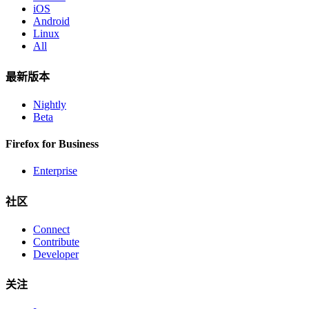
iOS
Android
Linux
All
最新版本
Nightly
Beta
Firefox for Business
Enterprise
社区
Connect
Contribute
Developer
关注