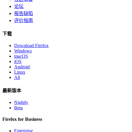
论坛
报告缺陷
评价指南
下载
Download Firefox
Windows
macOS
iOS
Android
Linux
All
最新版本
Nightly
Beta
Firefox for Business
Enterprise