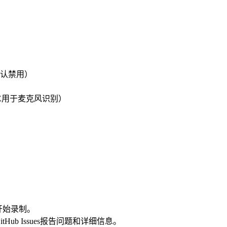
，默认禁用）
t+E用于麦克风识别）
开始录制。
b Issues报告问题和详细信息。