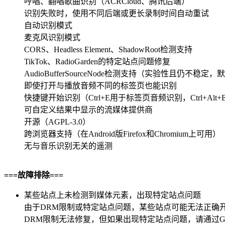
哼唱、翻唱歌曲识别（ACRCloud、腾讯后端）
识别失败时，使用不同后端或更长录制时间自动重试
自动识别模式
麦克风识别模式
CORS、Headless Element、ShadowRoot检测支持
TikTok、RadioGarden的特定站点问题修复
AudioBufferSourceNode检测支持（实验性且仍不稳定
即使打开与播放音频不同的标签页也能识别
快捷键开始识别（Ctrl+E用于标签页音频识别，Ctrl+Al
可自定义结果中显示的流媒体提供商
开源（AGPL-3.0）
跨浏览器支持（在Android版Firefox和Chromium上可用）
无与音乐识别无关的遥测
===故障排除===
某些站点上未检测到媒体元素，出现特定站点问题
由于DRM限制或特定站点问题，某些站点可能无法正确
DRM限制无法修复，但如果出现特定站点问题，请通过GitHu