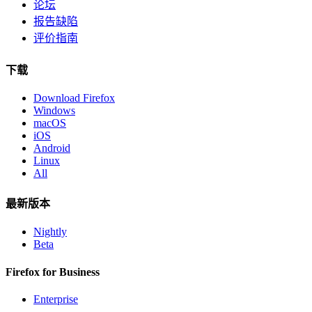
论坛
报告缺陷
评价指南
下载
Download Firefox
Windows
macOS
iOS
Android
Linux
All
最新版本
Nightly
Beta
Firefox for Business
Enterprise