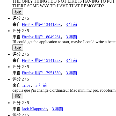
THE ONLY THING I DO NOT LIKE IS HAVING TO PUT
THERE SOME WAY TO HAVE THAT REMOVED?
标记
评分 2 / 5
来自
Firefox 用户 13441398
，
3 年前
评分 2 / 5
来自
Firefox 用户 18049261
，
3 年前
IfI could get the application to start, maybe I could write a bette
标记
评分 2 / 5
来自
Firefox 用户 15141223
，
3 年前
评分 2 / 5
来自
Firefox 用户 17951559
，
3 年前
评分 2 / 5
来自
Tribe
，
3 年前
depuis que j'ai changé d'ordinateur Mac mini m2 pro, roboform 
标记
评分 2 / 5
来自
Jack Klapprodt
，
3 年前
评分 2 / 5