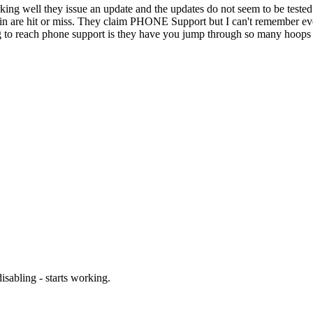
king well they issue an update and the updates do not seem to be tested v
ogin are hit or miss. They claim PHONE Support but I can't remember eve
ying to reach phone support is they have you jump through so many hoops 
sabling - starts working.