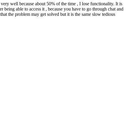
ery well because about 50% of the time , I lose functionality. It is
r being able to access it , because you have to go through chat and
that the problem may get solved but it is the same slow tedious