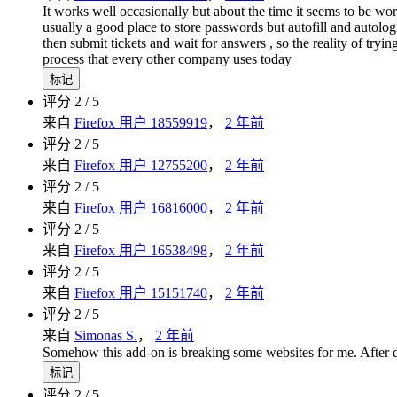
It works well occasionally but about the time it seems to be wor
usually a good place to store passwords but autofill and autol
then submit tickets and wait for answers , so the reality of tr
process that every other company uses today
标记
评分 2 / 5
来自
Firefox 用户 18559919
，
2 年前
评分 2 / 5
来自
Firefox 用户 12755200
，
2 年前
评分 2 / 5
来自
Firefox 用户 16816000
，
2 年前
评分 2 / 5
来自
Firefox 用户 16538498
，
2 年前
评分 2 / 5
来自
Firefox 用户 15151740
，
2 年前
评分 2 / 5
来自
Simonas S.
，
2 年前
Somehow this add-on is breaking some websites for me. After di
标记
评分 2 / 5