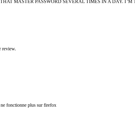
 THAT MASTER PASSWORD SEVERAL TIMES IN A DAY. I 'M
r review.
ne fonctionne plus sur firefox