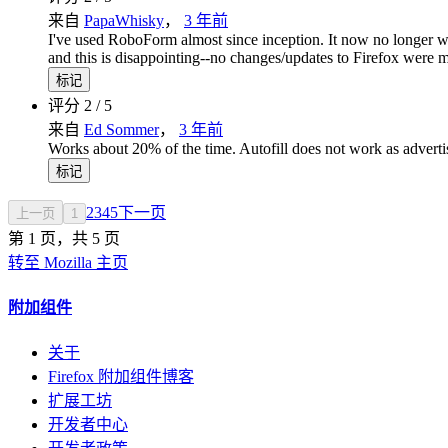
来自
PapaWhisky
，
3 年前
I've used RoboForm almost since inception. It now no longer work
and this is disappointing--no changes/updates to Firefox were
标记
评分 2 / 5
来自
Ed Sommer
，
3 年前
Works about 20% of the time. Autofill does not work as adverti
标记
2
3
4
5
下一页
上一页
1
第 1 页，共 5 页
转至 Mozilla 主页
附加组件
关于
Firefox 附加组件博客
扩展工坊
开发者中心