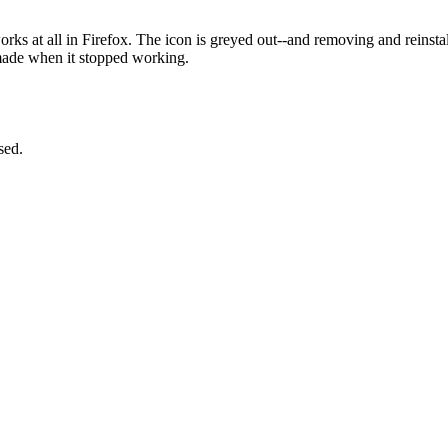
s at all in Firefox. The icon is greyed out--and removing and reinstalli
 made when it stopped working.
sed.