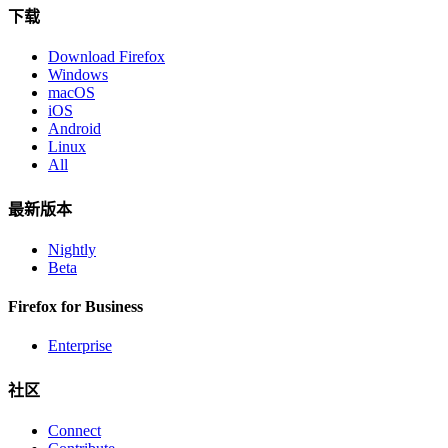
下载
Download Firefox
Windows
macOS
iOS
Android
Linux
All
最新版本
Nightly
Beta
Firefox for Business
Enterprise
社区
Connect