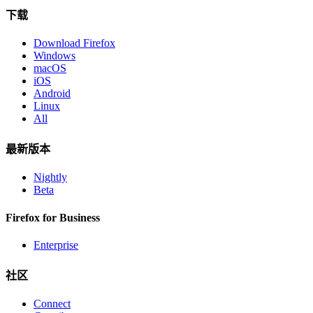
下载
Download Firefox
Windows
macOS
iOS
Android
Linux
All
最新版本
Nightly
Beta
Firefox for Business
Enterprise
社区
Connect