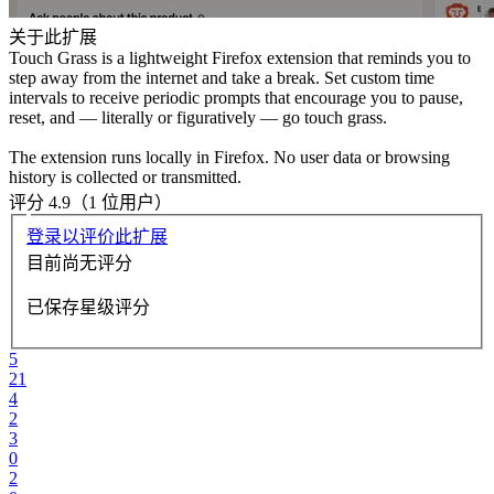
关于此扩展
Touch Grass is a lightweight Firefox extension that reminds you to
step away from the internet and take a break. Set custom time
intervals to receive periodic prompts that encourage you to pause,
reset, and — literally or figuratively — go touch grass.
The extension runs locally in Firefox. No user data or browsing
history is collected or transmitted.
评分 4.9（1 位用户）
登录以评价此扩展
目前尚无评分
已保存星级评分
5
21
4
2
3
0
2