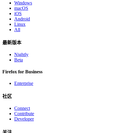
Windows
macOS
iOS
Android
Linux
All
最新版本
Nightly
Beta
Firefox for Business
Enterprise
社区
Connect
Contribute
Developer
关注