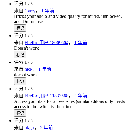
评分 1 / 5
来自
Garry
，
1 年前
Bricks your audio and video quality for muted, unblocked,
ads. Do not use.
标记
评分 1 / 5
来自
Firefox 用户 18069664
，
1 年前
Doesn't work
标记
评分 1 / 5
来自
nick
，
1 年前
doesnt work
标记
评分 1 / 5
来自
Firefox 用户 11833568
，
2 年前
Access your data for all websites (similar addons only needs
access to the twitch.tv domain)
标记
评分 1 / 5
来自
ukgtr
，
2 年前