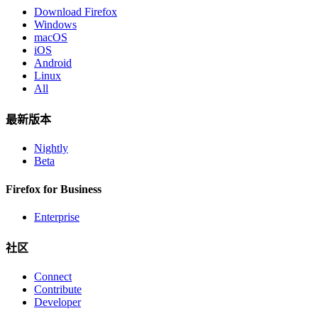
Download Firefox
Windows
macOS
iOS
Android
Linux
All
最新版本
Nightly
Beta
Firefox for Business
Enterprise
社区
Connect
Contribute
Developer