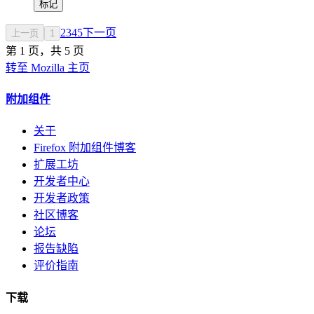
标记
2
3
4
5
下一页
上一页
1
第 1 页，共 5 页
转至 Mozilla 主页
附加组件
关于
Firefox 附加组件博客
扩展工坊
开发者中心
开发者政策
社区博客
论坛
报告缺陷
评价指南
下载