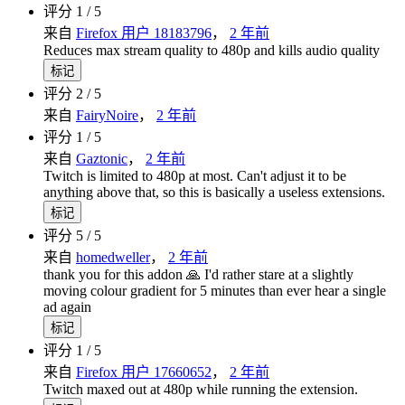
评分 1 / 5
来自
Firefox 用户 18183796
，
2 年前
Reduces max stream quality to 480p and kills audio quality
标记
评分 2 / 5
来自
FairyNoire
，
2 年前
评分 1 / 5
来自
Gaztonic
，
2 年前
Twitch is limited to 480p at most. Can't adjust it to be
anything above that, so this is basically a useless extensions.
标记
评分 5 / 5
来自
homedweller
，
2 年前
thank you for this addon 🙏 I'd rather stare at a slightly
moving colour gradient for 5 minutes than ever hear a single
ad again
标记
评分 1 / 5
来自
Firefox 用户 17660652
，
2 年前
Twitch maxed out at 480p while running the extension.