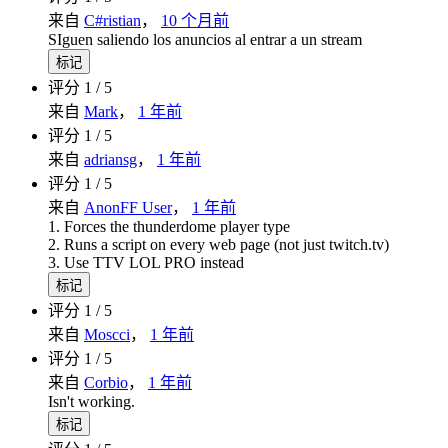
来自
C#ristian
，
10 个月前
SIguen saliendo los anuncios al entrar a un stream
标记
评分 1 / 5
来自
Mark
，
1 年前
评分 1 / 5
来自
adriansg
，
1 年前
评分 1 / 5
来自
AnonFF User
，
1 年前
1. Forces the thunderdome player type
2. Runs a script on every web page (not just twitch.tv)
3. Use TTV LOL PRO instead
标记
评分 1 / 5
来自
Moscci
，
1 年前
评分 1 / 5
来自
Corbio
，
1 年前
Isn't working.
标记