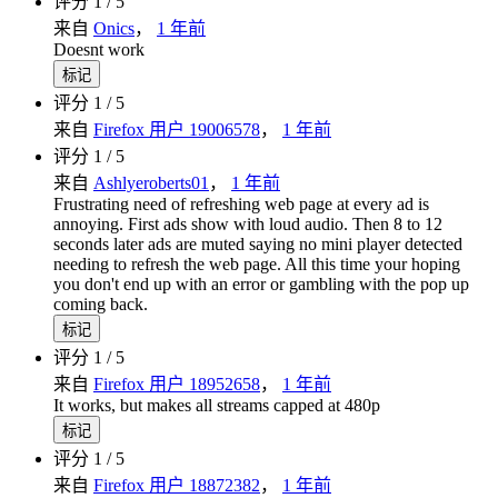
评分 1 / 5
来自
Onics
，
1 年前
Doesnt work
标记
评分 1 / 5
来自
Firefox 用户 19006578
，
1 年前
评分 1 / 5
来自
Ashlyeroberts01
，
1 年前
Frustrating need of refreshing web page at every ad is
annoying. First ads show with loud audio. Then 8 to 12
seconds later ads are muted saying no mini player detected
needing to refresh the web page. All this time your hoping
you don't end up with an error or gambling with the pop up
coming back.
标记
评分 1 / 5
来自
Firefox 用户 18952658
，
1 年前
It works, but makes all streams capped at 480p
标记
评分 1 / 5
来自
Firefox 用户 18872382
，
1 年前