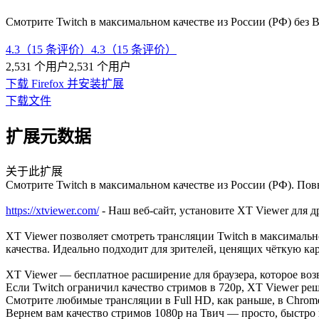
Смотрите Twitch в максимальном качестве из России (РФ) без 
4.3（15 条评价）
4.3（15 条评价）
2,531 个用户
2,531 个用户
下载 Firefox 并安装扩展
下载文件
扩展元数据
关于此扩展
Смотрите Twitch в максимальном качестве из России (РФ). Пов
https://xtviewer.com/
- Наш веб-сайт, установите XT Viewer для д
XT Viewer позволяет смотреть трансляции Twitch в максималь
качества. Идеально подходит для зрителей, ценящих чёткую ка
XT Viewer — бесплатное расширение для браузера, которое воз
Если Twitch ограничил качество стримов в 720p, XT Viewer реш
Смотрите любимые трансляции в Full HD, как раньше, в Chrome
Вернем вам качество стримов 1080p на Твич — просто, быстро 