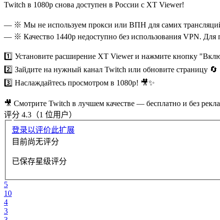
Twitch в 1080p снова доступен в России с XT Viewer!
— ※ Мы не используем прокси или ВПН для самих трансляций, 
— ※ Качество 1440p недоступно без использования VPN. Для 
1️⃣ Установите расширение XT Viewer и нажмите кнопку "Вкл
2️⃣ Зайдите на нужный канал Twitch или обновите страницу 🔄
3️⃣ Наслаждайтесь просмотром в 1080p! 🎥✨
🎥 Смотрите Twitch в лучшем качестве — бесплатно и без рекл
评分 4.3（1 位用户）
登录以评价此扩展
目前尚无评分
已保存星级评分
5
10
4
3
3