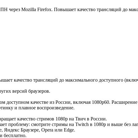
ВПН через Mozilla Firefox. Повышает качество трансляций до мак
ышает качество трансляций до максимального доступного (включ
ругих версий браузеров.
ном доступном качестве из России, включая 1080p60. Расширени
ртинку и плавное воспроизведение.
вращает качество стримов 1080p на Твич в России.
ает проблему: смотрите стримы на Twitch в 1080p и выше без ла
, Яндекс Браузере, Opera или Edge.
и бесплатно.