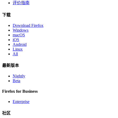
评价指南
下载
Download Firefox
Windows
macOS
iOS
Android
Linux
All
最新版本
Nightly
Beta
Firefox for Business
Enterprise
社区