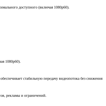
симального доступного (включая 1080p60).
ая 1080p60).
е обеспечивает стабильную передачу видеопотока без снижения
гов, рекламы и ограничений.