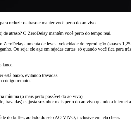
ara reduzir o atraso e manter você perto do ao vivo.
s) de atraso? O ZeroDelay mantém você perto do tempo real.
ZeroDelay aumenta de leve a velocidade de reprodução (suaves 1,25x) 
anho. Ou seja: ele age em rajadas curtas, só quando você fica para trás
o lance.
er está baixo, evitando travadas.
m código remoto.
ia mínima (o mais perto possível do ao vivo).
travadas) e ajusta sozinho: mais perto do ao vivo quando a internet ag
aúde do buffer, ao lado do selo AO VIVO, inclusive em tela cheia.