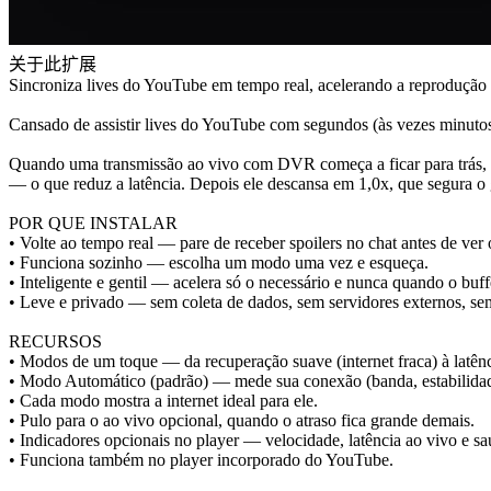
关于此扩展
Sincroniza lives do YouTube em tempo real, acelerando a reprodução p
Cansado de assistir lives do YouTube com segundos (às vezes minuto
Quando uma transmissão ao vivo com DVR começa a ficar para trás, o 
— o que reduz a latência. Depois ele descansa em 1,0x, que segura o g
POR QUE INSTALAR
• Volte ao tempo real — pare de receber spoilers no chat antes de ver 
• Funciona sozinho — escolha um modo uma vez e esqueça.
• Inteligente e gentil — acelera só o necessário e nunca quando o buff
• Leve e privado — sem coleta de dados, sem servidores externos, se
RECURSOS
• Modos de um toque — da recuperação suave (internet fraca) à latênc
• Modo Automático (padrão) — mede sua conexão (banda, estabilidade, 
• Cada modo mostra a internet ideal para ele.
• Pulo para o ao vivo opcional, quando o atraso fica grande demais.
• Indicadores opcionais no player — velocidade, latência ao vivo e s
• Funciona também no player incorporado do YouTube.