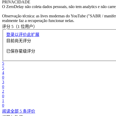
PRIVACIDADE
O ZeroDelay não coleta dados pessoais, não tem analytics e não carre
Observação técnica: as lives modernas do YouTube ("SABR / manifest
realmente faz a recuperação funcionar nelas.
评分 5（1 位用户）
登录以评价此扩展
目前尚无评分
已保存星级评分
5
5
4
0
3
0
2
0
1
0
阅读全部 5 条评价