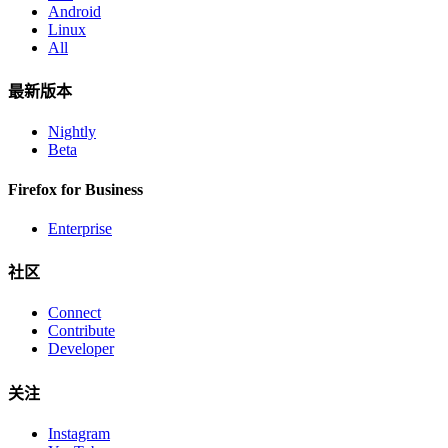
Android
Linux
All
最新版本
Nightly
Beta
Firefox for Business
Enterprise
社区
Connect
Contribute
Developer
关注
Instagram