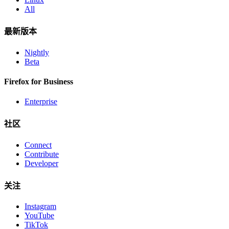
All
最新版本
Nightly
Beta
Firefox for Business
Enterprise
社区
Connect
Contribute
Developer
关注
Instagram
YouTube
TikTok