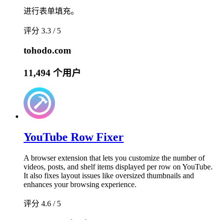
进行表单填充。
评分 3.3 / 5
tohodo.com
11,494 个用户
YouTube Row Fixer
A browser extension that lets you customize the number of
videos, posts, and shelf items displayed per row on YouTube.
It also fixes layout issues like oversized thumbnails and
enhances your browsing experience.
评分 4.6 / 5