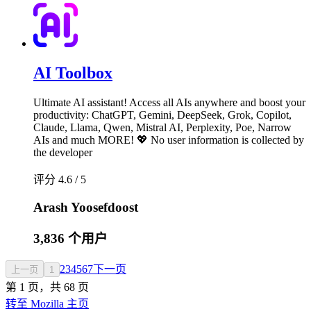
AI Toolbox
Ultimate AI assistant! Access all AIs anywhere and boost your
productivity: ChatGPT, Gemini, DeepSeek, Grok, Copilot,
Claude, Llama, Qwen, Mistral AI, Perplexity, Poe, Narrow
AIs and much MORE! 💖 No user information is collected by
the developer
评分 4.6 / 5
Arash Yoosefdoost
3,836 个用户
2
3
4
5
6
7
下一页
上一页
1
第 1 页，共 68 页
转至 Mozilla 主页