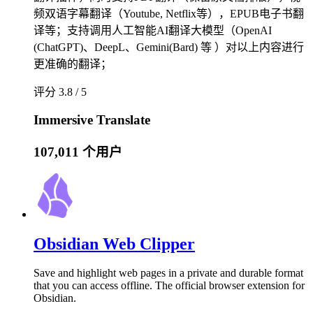
频双语字幕翻译（Youtube, Netflix等），EPUB电子书翻
译等；支持调用人工智能AI翻译大模型（OpenAI
(ChatGPT)、DeepL、Gemini(Bard) 等 ）对以上内容进行
更准确的翻译；
评分 3.8 / 5
Immersive Translate
107,011 个用户
Obsidian Web Clipper
Save and highlight web pages in a private and durable format
that you can access offline. The official browser extension for
Obsidian.