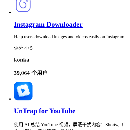
Instagram Downloader
Help users download images and videos easily on Instagram
评分 4 / 5
konka
39,064 个用户
UnTrap for YouTube
使用 AI 总结 YouTube 视频，屏蔽干扰内容：Shorts、广