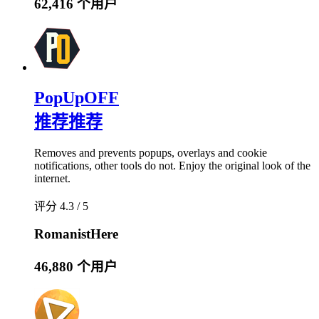
62,416 个用户
PopUpOFF
推荐
推荐
Removes and prevents popups, overlays and cookie
notifications, other tools do not. Enjoy the original look of the
internet.
评分 4.3 / 5
RomanistHere
46,880 个用户