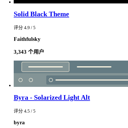
Solid Black Theme
评分 4.9 / 5
Faithfulsky
3,343 个用户
Byra - Solarized Light Alt
评分 4.5 / 5
byra