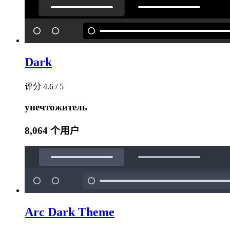
Dark
评分 4.6 / 5
унечтожитель
8,064 个用户
Arc Dark Theme