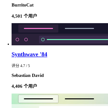
BurritoCat
4,501 个用户
Synthwave '84
评分 4.7 / 5
Sebastian David
4,406 个用户