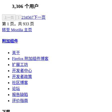
3,306 个用户
2
3
4
5
6
7
下一页
上一页
1
第 1 页，共 933 页
转至 Mozilla 主页
附加组件
关于
Firefox 附加组件博客
扩展工坊
开发者中心
开发者政策
社区博客
论坛
报告缺陷
评价指南
下载