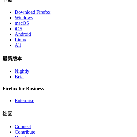
Download Firefox
Windows
macOS
iOS
Android
Linux
All
最新版本
Nightly
Beta
Firefox for Business
Enterprise
社区
Connect
Contribute