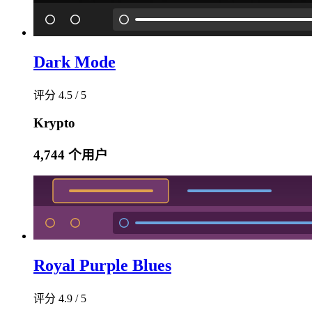
Dark Mode
评分 4.5 / 5
Krypto
4,744 个用户
Royal Purple Blues
评分 4.9 / 5