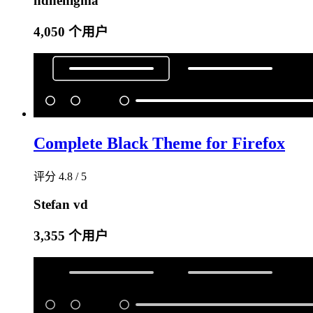
ndnenigma
4,050 个用户
Complete Black Theme for Firefox
评分 4.8 / 5
Stefan vd
3,355 个用户