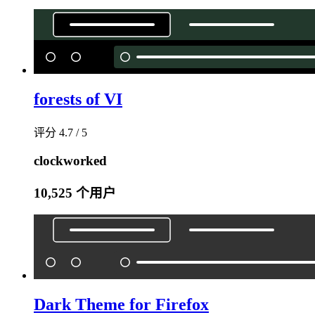
forests of VI
评分 4.7 / 5
clockworked
10,525 个用户
Dark Theme for Firefox