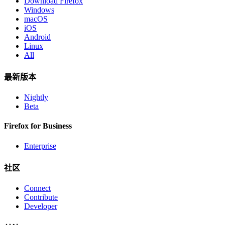
Download Firefox
Windows
macOS
iOS
Android
Linux
All
最新版本
Nightly
Beta
Firefox for Business
Enterprise
社区
Connect
Contribute
Developer