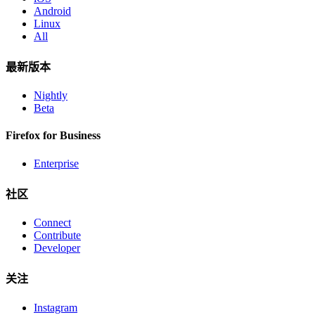
Android
Linux
All
最新版本
Nightly
Beta
Firefox for Business
Enterprise
社区
Connect
Contribute
Developer
关注
Instagram