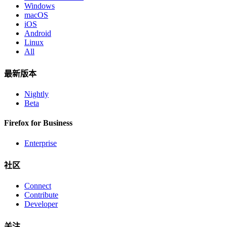
Windows
macOS
iOS
Android
Linux
All
最新版本
Nightly
Beta
Firefox for Business
Enterprise
社区
Connect
Contribute
Developer
关注