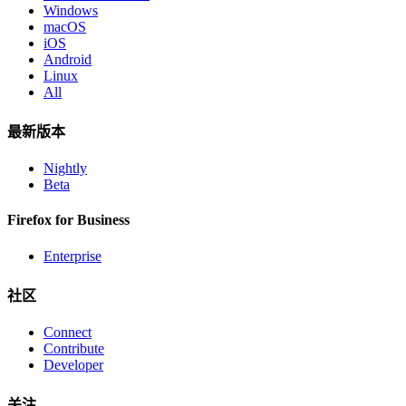
Windows
macOS
iOS
Android
Linux
All
最新版本
Nightly
Beta
Firefox for Business
Enterprise
社区
Connect
Contribute
Developer
关注